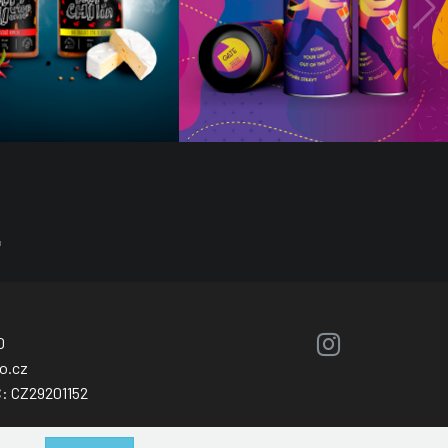
0
o.cz
Č: CZ29201152