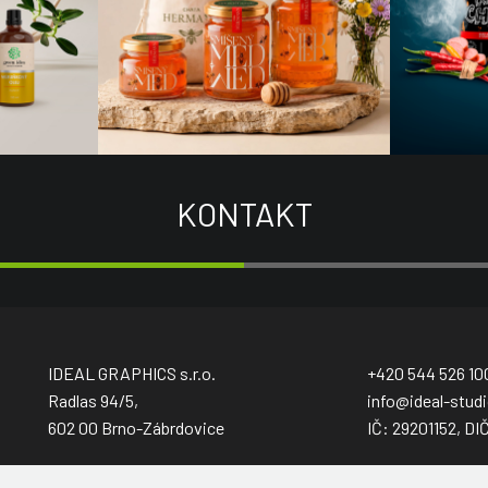
KONTAKT
IDEAL GRAPHICS s.r.o.
+420 544 526 10
Radlas 94/5,
info@ideal-studi
602 00 Brno-Zábrdovice
IČ: 29201152, DI