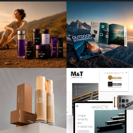
Zachytit ten správný moment je občas pěkný oříšek.
Nastavení světel, póza, ostření, hledáček a bum! Vyletěl
ptáček.
Tak jednoduché to není, ale náš tým se popere se vším, rádi
fotíme produktové věci, ale přidáme k tomu i portréty a
sem tam si střihneme nějaké to promo video.
Jste stydlivý, máte trému, bojíte se focení? Naši kluci mají
velký smysl pro humor, který pomůže uvolnit atmosféru a
zachytit to nejlepší.
Vlastníme fotoateliér, který je plně vybaven, tak nás přijde
navštívit.