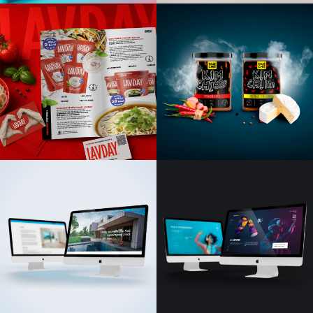
webdesign
Zkuste se podívat do zrcadla – vnímat okolí a sebe. Vidíte?
Přesně tak uvažujte i o webu, protože je to takový
Váš menší odraz v zrcadle. Všichni se chceme v zrcadle
vidět co nejlépe. To stejné platí pro web.
Měli byste tam rádi létající draky a chrlící oheň, nevadí,
jdeme do toho, je to pro nás výzva. A těch se my nebojíme!