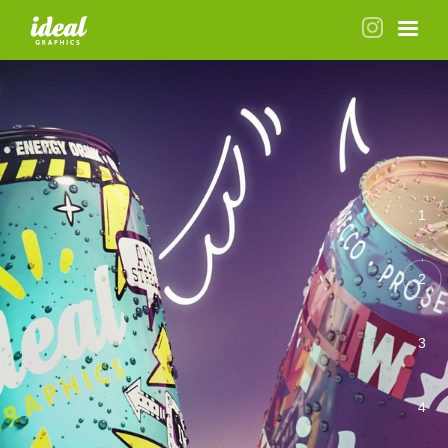
1
2
3
4