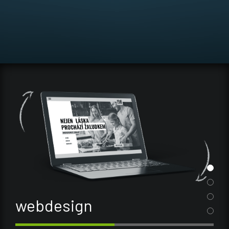
tisk
Víme, jak je kvalita důležitá a proto máme vlastní digitální a
ofsetovou produkci, abychom si ohlídali, že k Vám přijde
jen to nejlepší a nejkvalitnější. Od nás si odnesete vše od
nápadu až k tisku.
webdesign