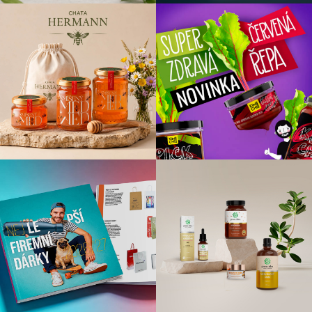
tisk
Víme, jak je kvalita důležitá a proto máme vlastní digitální a
ofsetovou produkci, abychom si ohlídali, že k Vám přijde
jen to nejlepší a nejkvalitnější. Od nás si odnesete vše od
nápadu až k tisku.