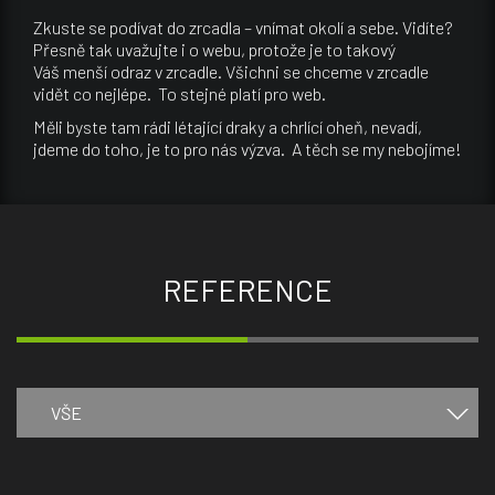
Zkuste se podívat do zrcadla – vnímat okolí a sebe. Vidíte?
Přesně tak uvažujte i o webu, protože je to takový
Váš menší odraz v zrcadle. Všichni se chceme v zrcadle
vidět co nejlépe. To stejné platí pro web.
Měli byste tam rádi létající draky a chrlící oheň, nevadí,
jdeme do toho, je to pro nás výzva. A těch se my nebojíme!
REFERENCE
VŠE
fotografie