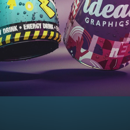
5
6
7