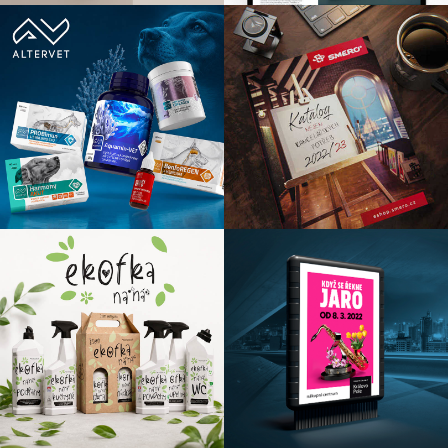
grafika
Idea je pro nás základ. I ten nejšílenější nápad si zaslouží
Vaši pozornost a pokus o realizaci.
Pokud si nevíte rady nebo jste na pochybách, tak od toho
je tu náš grafik, který se toho chopí – on totiž ví, ikdyž vy
nevíte. Baví nás hledat řešení, nad svou prací přemýšlíme a
děláme ji jak nejlépe umíme.
Rádi na sobě makáme a díky Vám se posouváme dál.