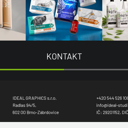
KONTAKT
IDEAL GRAPHICS s.r.o.
+420 544 526 10
Radlas 94/5,
info@ideal-studi
602 00 Brno-Zábrdovice
IČ: 29201152, DI