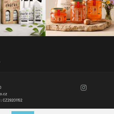
0
o.cz
Č: CZ29201152